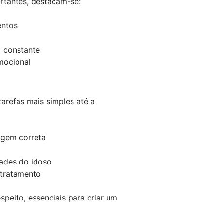
ortantes, destacam-se:
entos
o constante
mocional
tarefas mais simples até a
agem correta
ades do idoso
 tratamento
speito, essenciais para criar um