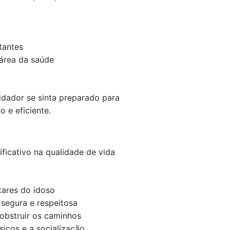
tantes
 área da saúde
idador se sinta preparado para
 e eficiente.
ficativo na qualidade de vida
tares do idoso
 segura e respeitosa
obstruir os caminhos
icos e a socialização