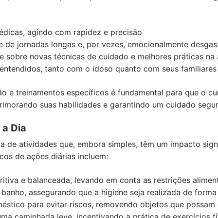
dicas, agindo com rapidez e precisão
e de jornadas longas e, por vezes, emocionalmente desgas
e sobre novas técnicas de cuidado e melhores práticas na
-entendidos, tanto com o idoso quanto com seus familiares
ão e treinamentos específicos é fundamental para que o cu
aprimorando suas habilidades e garantindo um cuidado seguro
 a Dia
ta de atividades que, embora simples, têm um impacto signi
cos de ações diárias incluem:
ritiva e balanceada, levando em conta as restrições alimen
o banho, assegurando que a higiene seja realizada de forma
éstico para evitar riscos, removendo objetos que possam 
 caminhada leve, incentivando a prática de exercícios fís