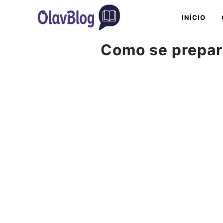
Pular
INÍCIO
para
o
Como se prepar
conteúdo