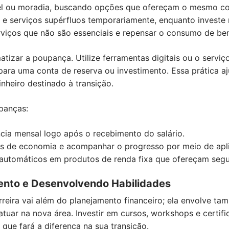
el ou moradia, buscando opções que ofereçam o mesmo co
 e serviços supérfluos temporariamente, enquanto investe n
rviços que não são essenciais e repensar o consumo de bens
atizar a poupança. Utilize ferramentas digitais ou o serviç
ra uma conta de reserva ou investimento. Essa prática ajud
inheiro destinado à transição.
panças:
cia mensal logo após o recebimento do salário.
s de economia e acompanhar o progresso por meio de aplic
 automáticos em produtos de renda fixa que ofereçam segur
ento e Desenvolvendo Habilidades
reira vai além do planejamento financeiro; ela envolve t
tuar na nova área. Investir em cursos, workshops e certif
que fará a diferença na sua transição.