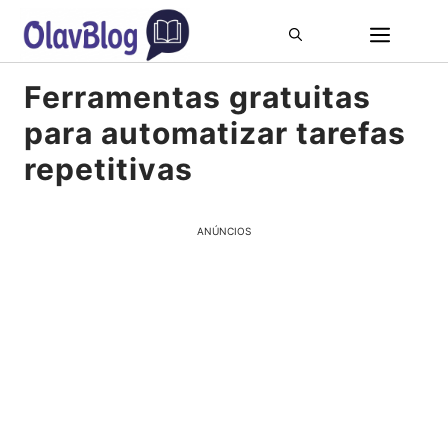
Pular
ME
para
o
Ferramentas gratuitas
conteúdo
para automatizar tarefas
repetitivas
ANÚNCIOS