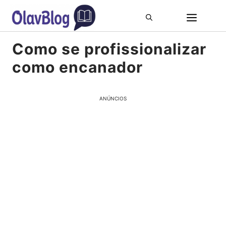
Pular
ME
para
o
Como se profissionalizar
conteúdo
como encanador
ANÚNCIOS