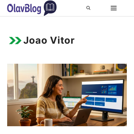
Pular
ME
para
o
conteúdo
Joao Vitor