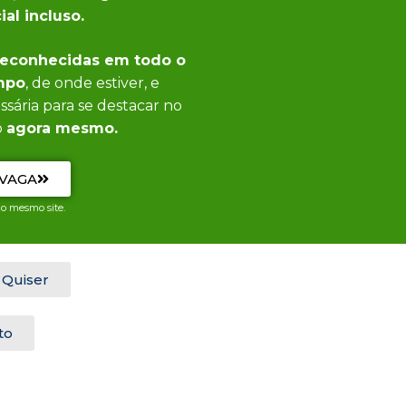
ial incluso.
reconhecidas em todo o
empo
, de onde estiver, e
ssária para se destacar no
o
agora mesmo.
 VAGA
o mesmo site.
 Quiser
to