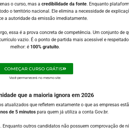
penas o curso, mas a
credibilidade da fonte
. Enquanto platafor
todo o território nacional. Ele elimina a necessidade de explica
ce a autoridade da emissão imediatamente.
rgo, essa é a prova concreta de competência. Um conjunto de q
rrículo vazio. É o ponto de partida mais acessível e respeitado 
melhor: é
100% gratuito
.
COMEÇAR CURSO GRÁTIS
Você permanecerá no mesmo site.
nidade que a maioria ignora em 2026
sos atualizados que refletem exatamente o que as empresas est
nos de 5 minutos
para quem já utiliza a conta Gov.br.
a. Enquanto outros candidatos não possuem comprovação de nív