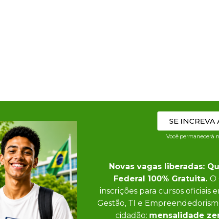
SE INCREVA
Você permanecerá n
Novas vagas liberadas: Qua
Federal 100% Gratuita.
O 
inscrições para cursos oficiais
Gestão, TI e Empreendedorismo
cidadão:
mensalidade zero